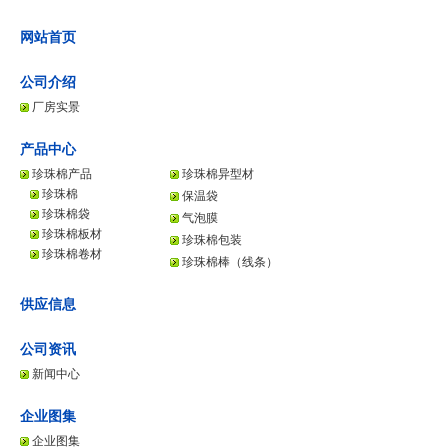
网站首页
公司介绍
厂房实景
产品中心
珍珠棉产品
珍珠棉异型材
珍珠棉
保温袋
珍珠棉袋
气泡膜
珍珠棉板材
珍珠棉包装
珍珠棉卷材
珍珠棉棒（线条）
供应信息
公司资讯
新闻中心
企业图集
企业图集