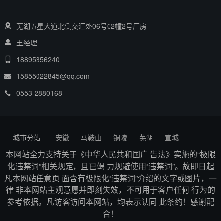
芜湖五星大道北侧交汇处06号02幢2号厂房
王经理
18895356240
15855022845@qq.com
0553-2880168
城市分站
安徽
马鞍山
铜陵
芜湖
宣城
本网站全力支持关于《中华人民共和国广 告法》实施的“极限
化违禁词”相关规定，且已竭 力规避使用“违禁词”。故即日起
凡本网站任意页 面含有极限化“违禁词”介绍的文字或图片，一
律 非本网站主观意愿并即刻失效，不可用于客户任何 行为的
参考依据。凡访客访问本网站，均表示认同 此条约！感谢配
合！